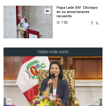
Papa León XIV: Chiclayo
en su emocionante
recuerdo
1:00
access_time
Video más visto