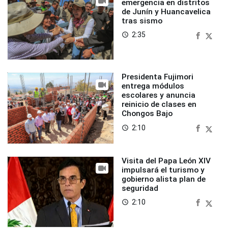
emergencia en distritos
de Junín y Huancavelica
tras sismo
2:35
access_time
Presidenta Fujimori
entrega módulos
escolares y anuncia
reinicio de clases en
Chongos Bajo
2:10
access_time
Visita del Papa León XIV
impulsará el turismo y
gobierno alista plan de
seguridad
2:10
access_time