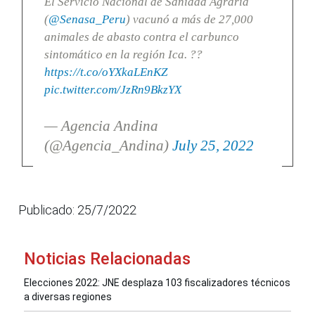
El Servicio Nacional de Sanidad Agraria
(
@Senasa_Peru
) vacunó a más de 27,000
animales de abasto contra el carbunco
sintomático en la región Ica. ??
https://t.co/oYXkaLEnKZ
pic.twitter.com/JzRn9BkzYX
— Agencia Andina
(@Agencia_Andina)
July 25, 2022
Publicado: 25/7/2022
Noticias Relacionadas
Elecciones 2022: JNE desplaza 103 fiscalizadores técnicos
a diversas regiones