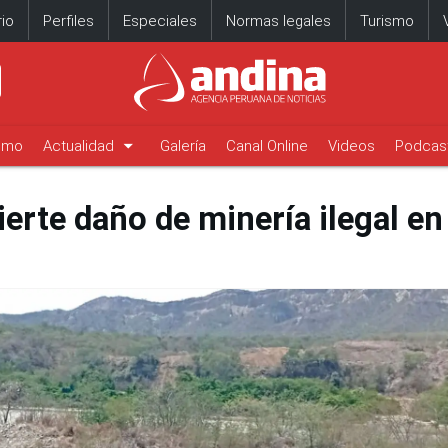
io
Perfiles
Especiales
Normas legales
Turismo
arrow_drop_down
timo
Actualidad
Galería
Canal Online
Videos
Podcas
erte daño de minería ilegal en