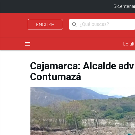
Bicentenar
ENGLISH
menu
Lo úl
Cajamarca: Alcalde advi
Contumazá