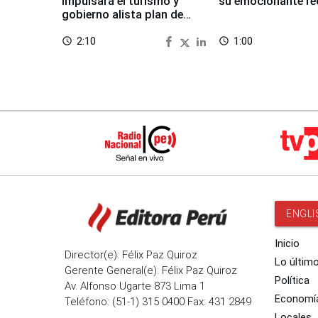
impulsará el turismo y
su emocionante re
gobierno alista plan de
seguridad
2:10
1:00
access_time
access_time
ENGLI
Inicio
Director(e): Félix Paz Quiroz
Lo últim
Gerente General(e): Félix Paz Quiroz
Política
Av. Alfonso Ugarte 873 Lima 1
Economí
Teléfono: (51-1) 315 0400 Fax: 431 2849
Locales