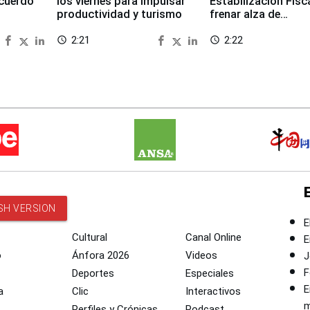
cuerdo
los viernes para impulsar
Estabilización Fisc
productividad y turismo
frenar alza de
combustibles
2:21
2:22
access_time
access_time
SH VERSION
E
Cultural
Canal Online
E
o
Ánfora 2026
Videos
J
F
Deportes
Especiales
E
a
Clic
Interactivos
m
Perfiles y Crónicas
Podcast