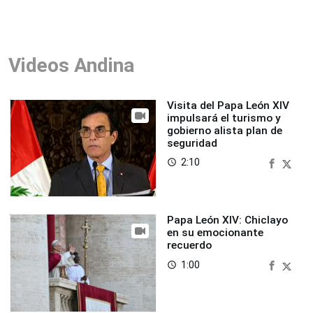
Videos Andina
Visita del Papa León XIV
impulsará el turismo y
gobierno alista plan de
seguridad
2:10
access_time
Papa León XIV: Chiclayo
en su emocionante
recuerdo
1:00
access_time