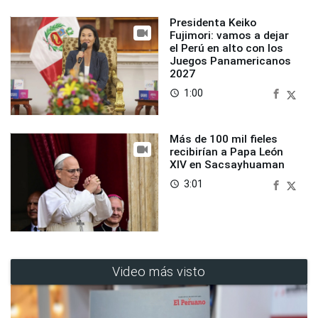
Presidenta Keiko
Fujimori: vamos a dejar
el Perú en alto con los
Juegos Panamericanos
2027
1:00
access_time
Más de 100 mil fieles
recibirían a Papa León
XIV en Sacsayhuaman
3:01
access_time
Video más visto