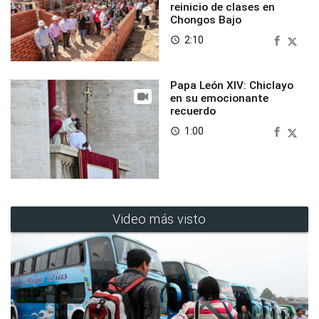
reinicio de clases en
Chongos Bajo
2:10
access_time
Papa León XIV: Chiclayo
en su emocionante
recuerdo
1:00
access_time
Video más visto