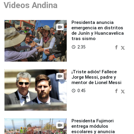
Videos Andina
Presidenta anuncia
emergencia en distritos
de Junín y Huancavelica
tras sismo
2:35
access_time
¡Triste adiós! Fallece
Jorge Messi, padre y
mentor de Lionel Messi
0:45
access_time
Presidenta Fujimori
entrega módulos
escolares y anuncia