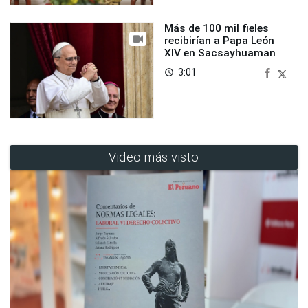
Más de 100 mil fieles
recibirían a Papa León
XIV en Sacsayhuaman
3:01
access_time
Video más visto