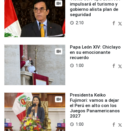
impulsará el turismo y
gobierno alista plan de
seguridad
2:10
access_time
Papa León XIV: Chiclayo
en su emocionante
recuerdo
1:00
access_time
Presidenta Keiko
Fujimori: vamos a dejar
el Perú en alto con los
Juegos Panamericanos
2027
1:00
access_time