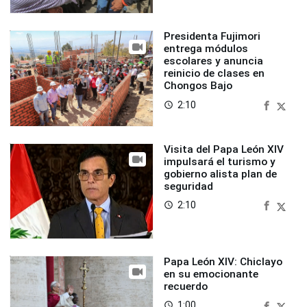
Presidenta Fujimori
entrega módulos
escolares y anuncia
reinicio de clases en
Chongos Bajo
2:10
access_time
Visita del Papa León XIV
impulsará el turismo y
gobierno alista plan de
seguridad
2:10
access_time
Papa León XIV: Chiclayo
en su emocionante
recuerdo
1:00
access_time