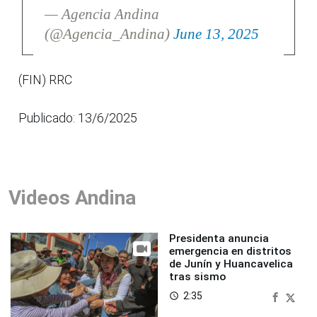
— Agencia Andina
(@Agencia_Andina)
June 13, 2025
(FIN) RRC
Publicado: 13/6/2025
Videos Andina
Presidenta anuncia
emergencia en distritos
de Junín y Huancavelica
tras sismo
2:35
access_time