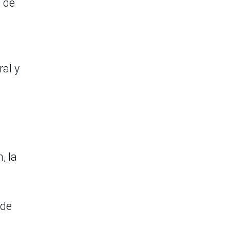
o de
al y
, la
sde