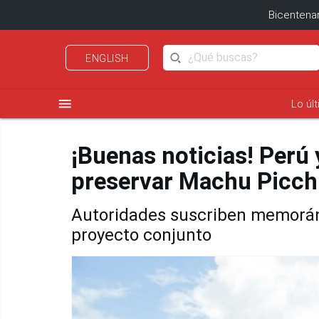
Bicentenar
ENGLISH
menu
Lo úl
¡Buenas noticias! Perú 
preservar Machu Picch
Autoridades suscriben memorán
proyecto conjunto