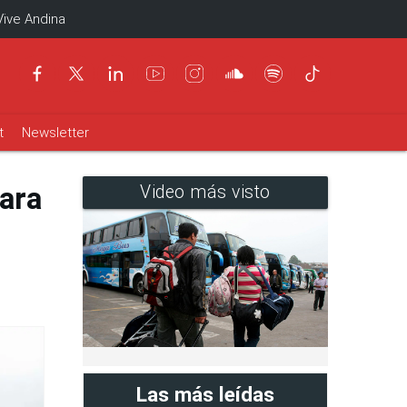
Vive Andina
t
Newsletter
para
Video más visto
Las más leídas