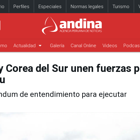
io
Perfiles
Especiales
Normas legales
Turismo
arrow_drop_down
timo
Actualidad
Galería
Canal Online
Videos
Podcas
y Corea del Sur unen fuerzas 
u
dum de entendimiento para ejecutar