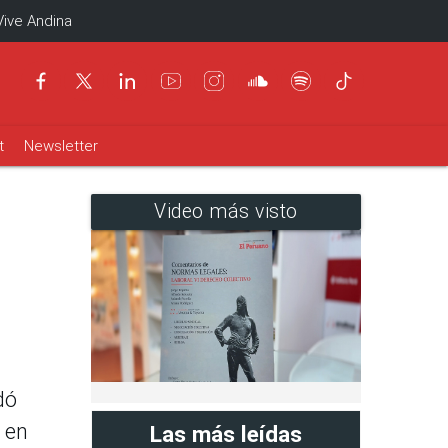
Vive Andina
t
Newsletter
Video más visto
dó
 en
Las más leídas