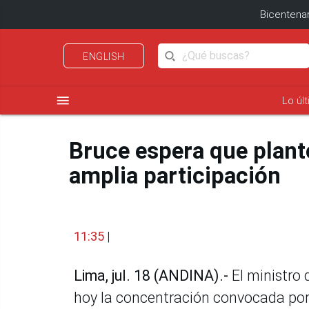
Bicentenar
ENGLISH
menu
Lo úl
Bruce espera que plant
amplia participación
11:35
|
Lima, jul. 18 (ANDINA).-
El ministro 
hoy la concentración convocada por