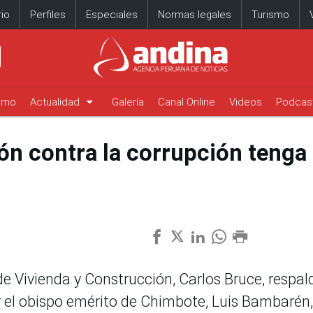
io
Perfiles
Especiales
Normas legales
Turismo
arrow_drop_down
timo
Actualidad
Galería
Canal Online
Videos
Podcas
ón contra la corrupción tenga
de Vivienda y Construcción, Carlos Bruce, respal
 el obispo emérito de Chimbote, Luis Bambarén,