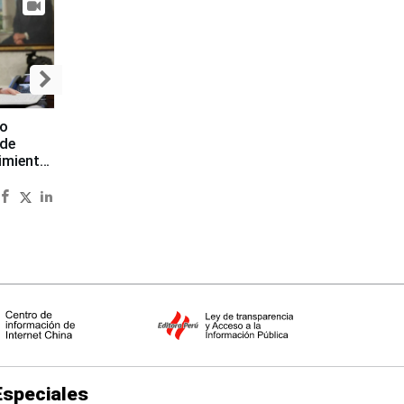
to
 de
imiento
Especiales