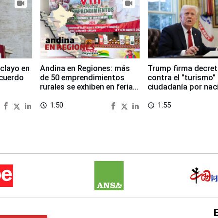
clayo en
Andina en Regiones: más
Trump firma decre
cuerdo
de 50 emprendimientos
contra el "turismo"
rurales se exhiben en feria
ciudadanía por nac
regional de Foncodes
en EEUU
1:50
1:55
access_time
access_time