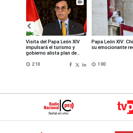
Visita del Papa León XIV
Papa León XIV: Chi
impulsará el turismo y
su emocionante re
gobierno alista plan de
seguridad
2:10
1:00
access_time
access_time