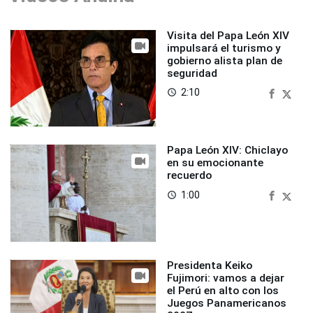
Visita del Papa León XIV
impulsará el turismo y
gobierno alista plan de
seguridad
2:10
access_time
Papa León XIV: Chiclayo
en su emocionante
recuerdo
1:00
access_time
Presidenta Keiko
Fujimori: vamos a dejar
el Perú en alto con los
Juegos Panamericanos