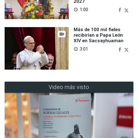
2027
1:00
access_time
Más de 100 mil fieles
recibirían a Papa León
XIV en Sacsayhuaman
3:01
access_time
Video más visto