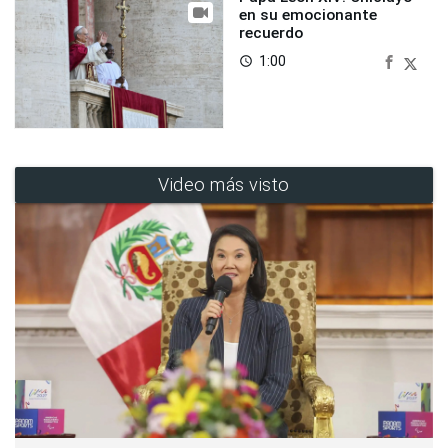
en su emocionante
recuerdo
1:00
access_time
Video más visto