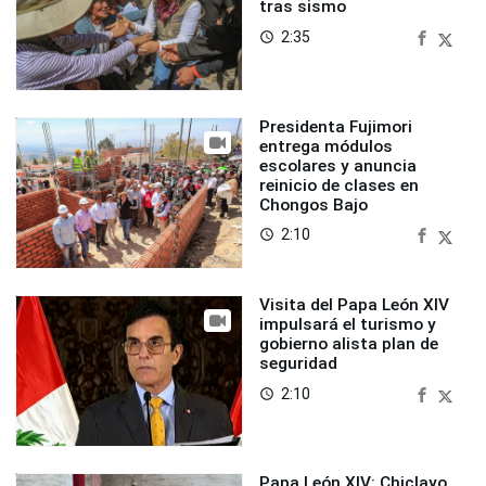
tras sismo
2:35
access_time
Presidenta Fujimori
entrega módulos
escolares y anuncia
reinicio de clases en
Chongos Bajo
2:10
access_time
Visita del Papa León XIV
impulsará el turismo y
gobierno alista plan de
seguridad
2:10
access_time
Papa León XIV: Chiclayo