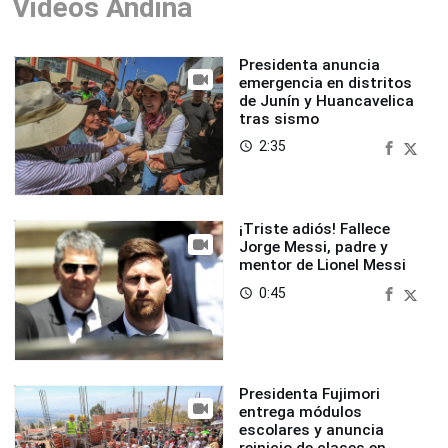
Videos Andina
Presidenta anuncia
emergencia en distritos
de Junín y Huancavelica
tras sismo
2:35
access_time
¡Triste adiós! Fallece
Jorge Messi, padre y
mentor de Lionel Messi
0:45
access_time
Presidenta Fujimori
entrega módulos
escolares y anuncia
reinicio de clases en