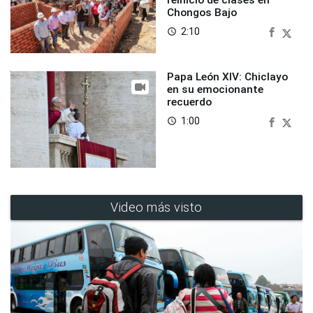
Chongos Bajo
2:10
access_time
Papa León XIV: Chiclayo
en su emocionante
recuerdo
1:00
access_time
Video más visto