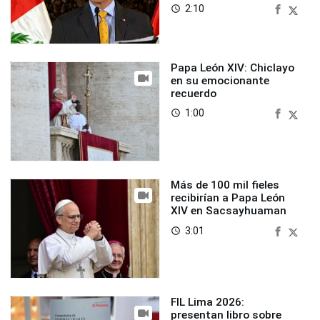
2:10
access_time
Papa León XIV: Chiclayo
en su emocionante
recuerdo
1:00
access_time
Más de 100 mil fieles
recibirían a Papa León
XIV en Sacsayhuaman
3:01
access_time
FIL Lima 2026:
presentan libro sobre