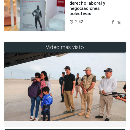
derecho laboral y
negociaciones
colectivas
2:42
access_time
Video más visto