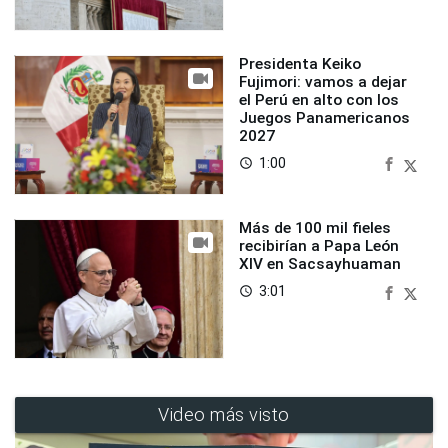
Presidenta Keiko
Fujimori: vamos a dejar
el Perú en alto con los
Juegos Panamericanos
2027
1:00
access_time
Más de 100 mil fieles
recibirían a Papa León
XIV en Sacsayhuaman
3:01
access_time
Video más visto