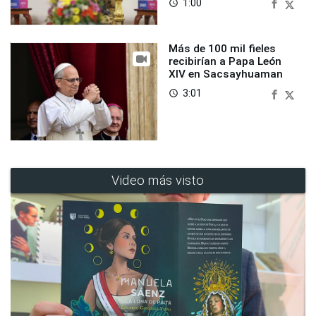
1:00
access_time
Más de 100 mil fieles
recibirían a Papa León
XIV en Sacsayhuaman
3:01
access_time
Video más visto