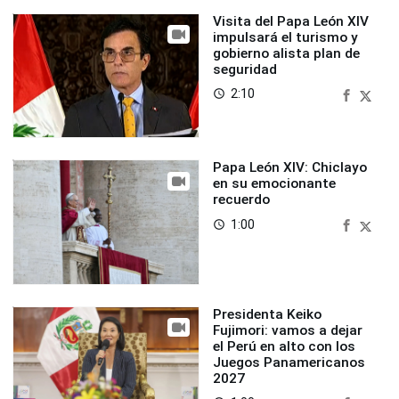
Visita del Papa León XIV
impulsará el turismo y
gobierno alista plan de
seguridad
2:10
access_time
Papa León XIV: Chiclayo
en su emocionante
recuerdo
1:00
access_time
Presidenta Keiko
Fujimori: vamos a dejar
el Perú en alto con los
Juegos Panamericanos
2027