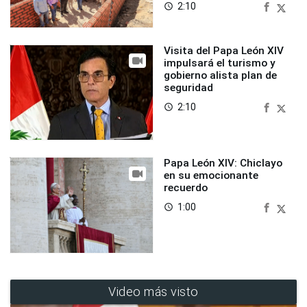
2:10
access_time
Visita del Papa León XIV
impulsará el turismo y
gobierno alista plan de
seguridad
2:10
access_time
Papa León XIV: Chiclayo
en su emocionante
recuerdo
1:00
access_time
Video más visto