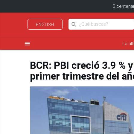
Bicentenar
ENGLISH
menu
Lo úl
BCR: PBI creció 3.9 % y
primer trimestre del añ