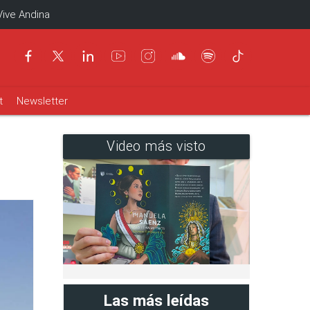
Vive Andina
t
Newsletter
Video más visto
Las más leídas