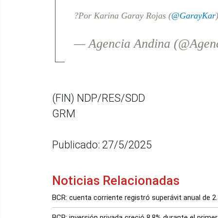
?Por Karina Garay Rojas (
@GarayKar
— Agencia Andina (@Agen
(FIN) NDP/RES/SDD
GRM
Publicado: 27/5/2025
Noticias Relacionadas
BCR: cuenta corriente registró superávit anual de 2.
BCR: inversión privada creció 8.8% durante el primer