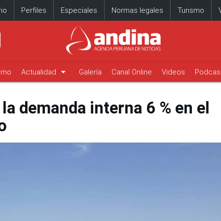
io
Perfiles
Especiales
Normas legales
Turismo
arrow_drop_down
timo
Actualidad
Galería
Canal Online
Videos
Podcas
 la demanda interna 6 % en el
o