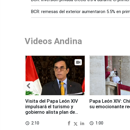
BCR: remesas del exterior aumentaron 5.5% en prim
Videos Andina
Visita del Papa León XIV
Papa León XIV: Chi
impulsará el turismo y
su emocionante re
gobierno alista plan de
seguridad
2:10
1:00
access_time
access_time