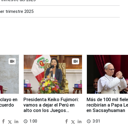
er trimestre 2025
clayo en
Presidenta Keiko Fujimori:
Más de 100 mil fiel
cuerdo
vamos a dejar el Perú en
recibirían a Papa L
alto con los Juegos
en Sacsayhuaman
Panamericanos 2027
1:00
3:01
access_time
access_time