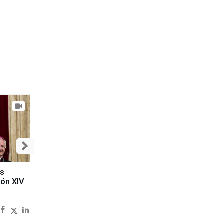
es
eón XIV