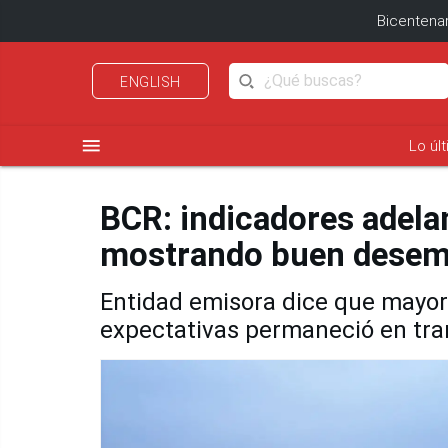
Bicentenar
ENGLISH
menu
Lo úl
BCR: indicadores adela
mostrando buen desem
Entidad emisora dice que mayorí
expectativas permaneció en tra