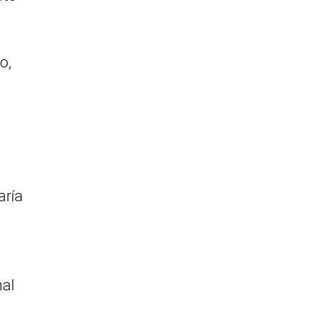
o,
aría
nal