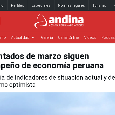
io
Perfiles
Especiales
Normas legales
Turismo
arrow_drop_down
timo
Actualidad
Galería
Canal Online
Videos
Podcas
ntados de marzo siguen
peño de economía peruana
a de indicadores de situación actual y de
mo optimista