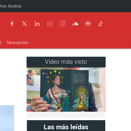
Vive Andina
t
Newsletter
Video más visto
Las más leídas