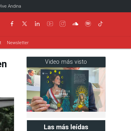
Vive Andina
t
Newsletter
en
Video más visto
Las más leídas