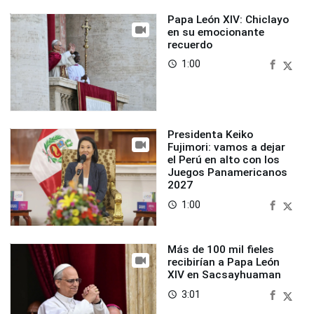
Papa León XIV: Chiclayo
en su emocionante
recuerdo
1:00
access_time
Presidenta Keiko
Fujimori: vamos a dejar
el Perú en alto con los
Juegos Panamericanos
2027
1:00
access_time
Más de 100 mil fieles
recibirían a Papa León
XIV en Sacsayhuaman
3:01
access_time