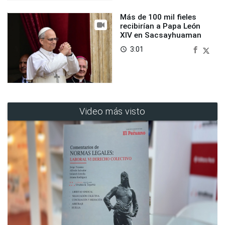
Más de 100 mil fieles
recibirían a Papa León
XIV en Sacsayhuaman
3:01
access_time
Video más visto