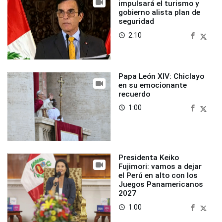
impulsará el turismo y
gobierno alista plan de
seguridad
2:10
access_time
Papa León XIV: Chiclayo
en su emocionante
recuerdo
1:00
access_time
Presidenta Keiko
Fujimori: vamos a dejar
el Perú en alto con los
Juegos Panamericanos
2027
1:00
access_time