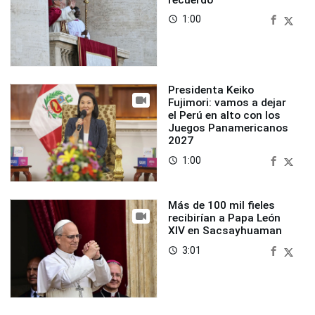
1:00
access_time
Presidenta Keiko
Fujimori: vamos a dejar
el Perú en alto con los
Juegos Panamericanos
2027
1:00
access_time
Más de 100 mil fieles
recibirían a Papa León
XIV en Sacsayhuaman
3:01
access_time