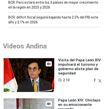
BCR: Perú estará entre los 3 países de mayor crecimiento
en la región en 2025 y 2026
BCR: déficit fiscal seguirá bajando hasta 2.5% del PBI este
año y 2.1% en 2026
Videos Andina
Visita del Papa León XIV
impulsará el turismo y
gobierno alista plan de
seguridad
2:10
access_time
Papa León XIV: Chiclayo
en su emocionante
recuerdo