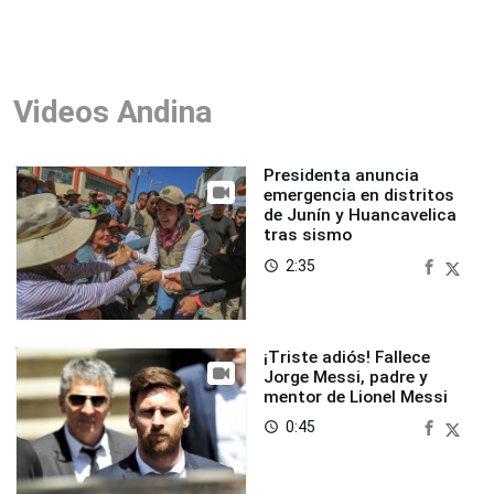
Videos Andina
Presidenta anuncia
emergencia en distritos
de Junín y Huancavelica
tras sismo
2:35
access_time
¡Triste adiós! Fallece
Jorge Messi, padre y
mentor de Lionel Messi
0:45
access_time