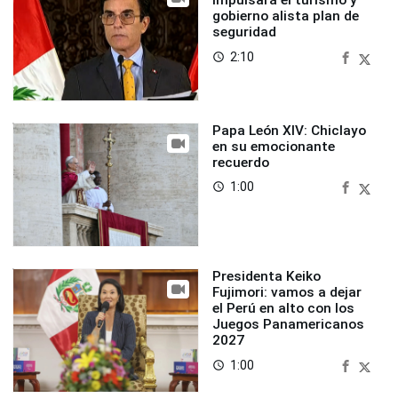
impulsará el turismo y
gobierno alista plan de
seguridad
2:10
access_time
Papa León XIV: Chiclayo
en su emocionante
recuerdo
1:00
access_time
Presidenta Keiko
Fujimori: vamos a dejar
el Perú en alto con los
Juegos Panamericanos
2027
1:00
access_time