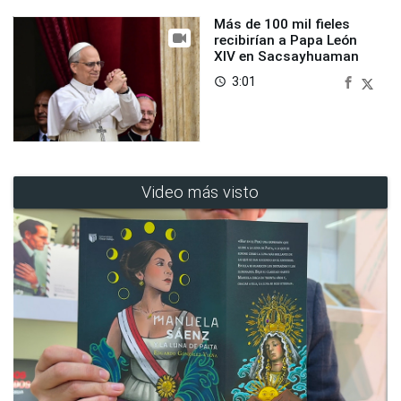
Más de 100 mil fieles
recibirían a Papa León
XIV en Sacsayhuaman
3:01
access_time
Video más visto