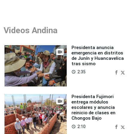
Videos Andina
Presidenta anuncia
emergencia en distritos
de Junín y Huancavelica
tras sismo
2:35
access_time
Presidenta Fujimori
entrega módulos
escolares y anuncia
reinicio de clases en
Chongos Bajo
2:10
access_time