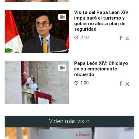
Visita del Papa León XIV
impulsará el turismo y
gobierno alista plan de
seguridad
2:10
access_time
Papa León XIV: Chiclayo
en su emocionante
recuerdo
1:00
access_time
Video más visto