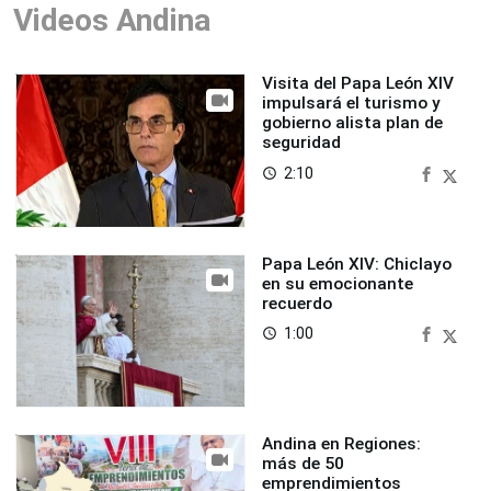
Videos Andina
Visita del Papa León XIV
impulsará el turismo y
gobierno alista plan de
seguridad
2:10
access_time
Papa León XIV: Chiclayo
en su emocionante
recuerdo
1:00
access_time
Andina en Regiones:
más de 50
emprendimientos