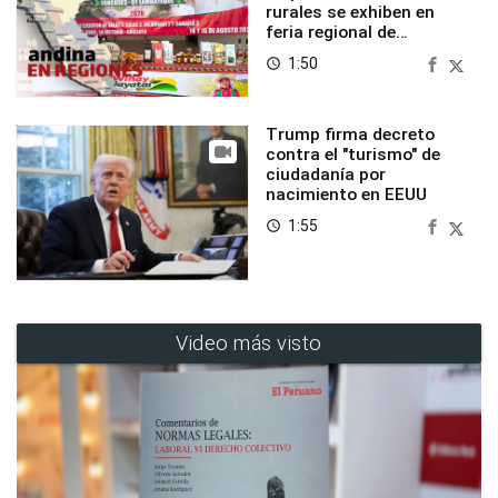
rurales se exhiben en
feria regional de
Foncodes
1:50
access_time
Trump firma decreto
contra el "turismo" de
ciudadanía por
nacimiento en EEUU
1:55
access_time
Video más visto