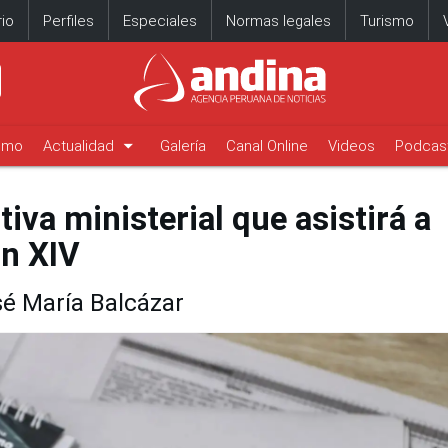
io
Perfiles
Especiales
Normas legales
Turismo
arrow_drop_down
timo
Actualidad
Galería
Canal Online
Videos
Podcas
iva ministerial que asistirá a
ón XIV
é María Balcázar