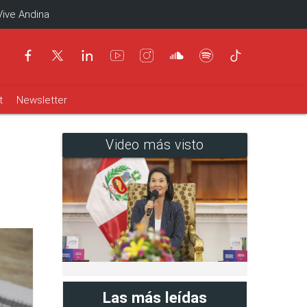
Vive Andina
t
Newsletter
Video más visto
Las más leídas