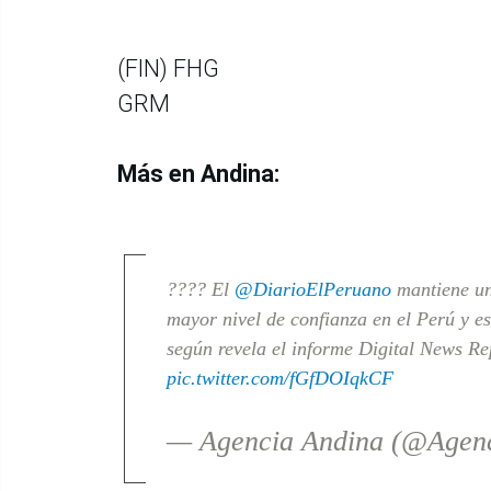
(FIN) FHG
GRM
Más en Andina:
???? El
@DiarioElPeruano
mantiene un
mayor nivel de confianza en el Perú y e
según revela el informe Digital News Re
pic.twitter.com/fGfDOIqkCF
— Agencia Andina (@Agen