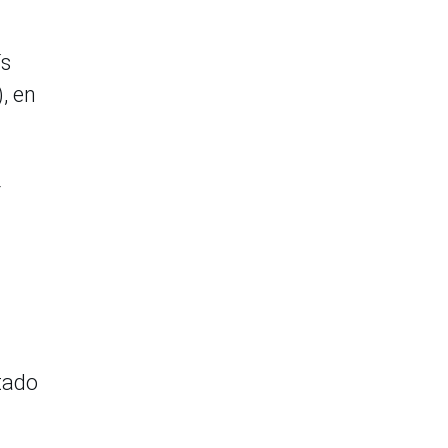
ís
, en
stado