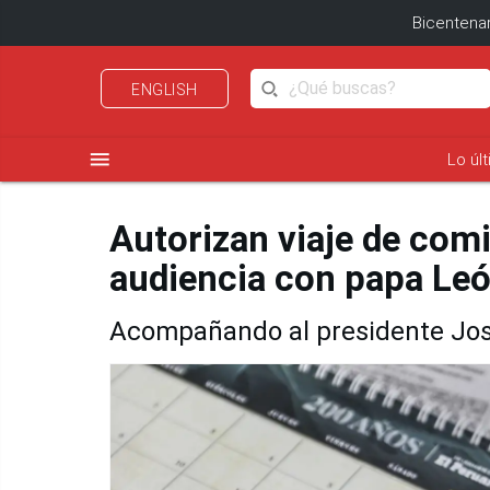
Bicentenar
ENGLISH
menu
Lo úl
Autorizan viaje de comit
audiencia con papa Le
Acompañando al presidente Jos