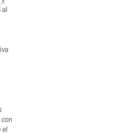
 al
iva
s
s con
 el