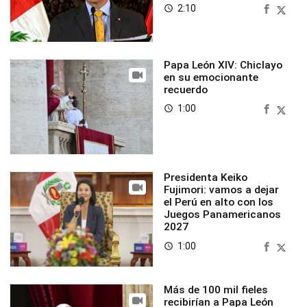
2:10
access_time
Papa León XIV: Chiclayo
en su emocionante
recuerdo
1:00
access_time
Presidenta Keiko
Fujimori: vamos a dejar
el Perú en alto con los
Juegos Panamericanos
2027
1:00
access_time
Más de 100 mil fieles
recibirían a Papa León