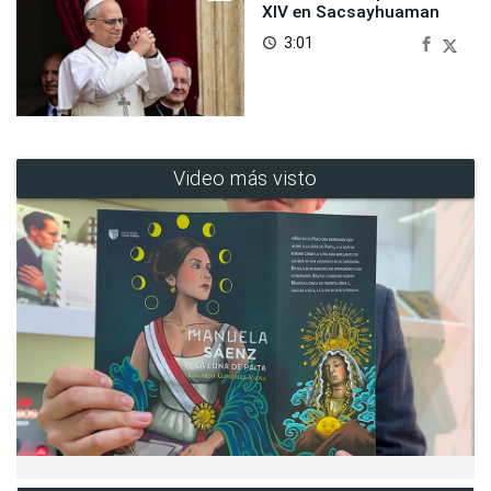
XIV en Sacsayhuaman
3:01
access_time
Video más visto