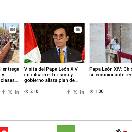
i entrega
Visita del Papa León XIV
Papa León XIV: Chi
 y
impulsará el turismo y
su emocionante re
 clases
gobierno alista plan de
seguridad
2:10
1:00
access_time
access_time