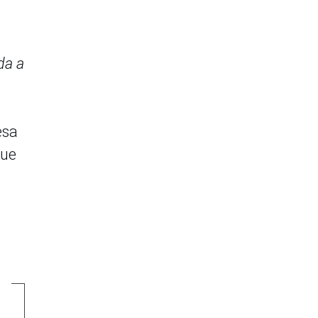
da a
esa
fue