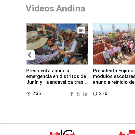
Videos Andina
Presidenta anuncia
Presidenta Fujimor
emergencia en distritos de
módulos escolares
Junín y Huancavelica tras
anuncia reinicio de
sismo
en Chongos Bajo
2:35
2:10
access_time
access_time