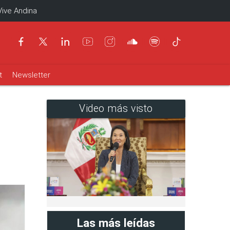
Vive Andina
t
Newsletter
Video más visto
Las más leídas