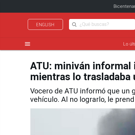
Bicentenar
ENGLISH
menu
Lo úl
ATU: miniván informal 
mientras lo trasladaba
Vocero de ATU informó que un g
vehículo. Al no lograrlo, le pren