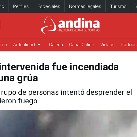
io
Perfiles
Especiales
Normas legales
Turismo
arrow_drop_down
timo
Actualidad
Galería
Canal Online
Videos
Podcas
intervenida fue incendiada
 una grúa
rupo de personas intentó desprender el
dieron fuego