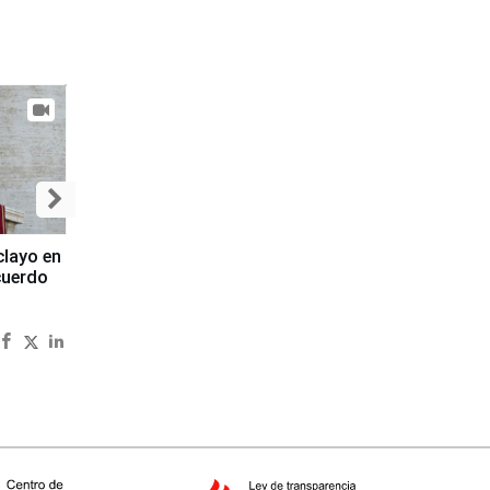
clayo en
cuerdo