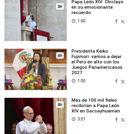
Papa León XIV: Chiclayo
en su emocionante
recuerdo
1:00
access_time
Presidenta Keiko
Fujimori: vamos a dejar
el Perú en alto con los
Juegos Panamericanos
2027
1:00
access_time
Más de 100 mil fieles
recibirían a Papa León
XIV en Sacsayhuaman
3:01
access_time