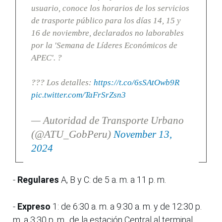
usuario, conoce los horarios de los servicios
de trasporte público para los días 14, 15 y
16 de noviembre, declarados no laborables
por la 'Semana de Líderes Económicos de
APEC'. ?
??? Los detalles:
https://t.co/6sSAtOwb9R
pic.twitter.com/TaFrSrZsn3
— Autoridad de Transporte Urbano
(@ATU_GobPeru)
November 13,
2024
-
Regulares
A, B y C: de 5 a. m. a 11 p. m.
-
Expreso
1: de 6:30 a. m. a 9:30 a. m. y de 12:30 p.
m. a 3:30 p. m., de la estación Central al terminal