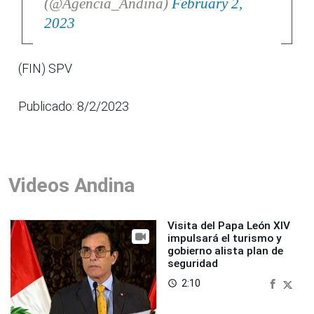
(@Agencia_Andina)
February 2,
2023
(FIN) SPV
Publicado: 8/2/2023
Videos Andina
Visita del Papa León XIV
impulsará el turismo y
gobierno alista plan de
seguridad
2:10
access_time