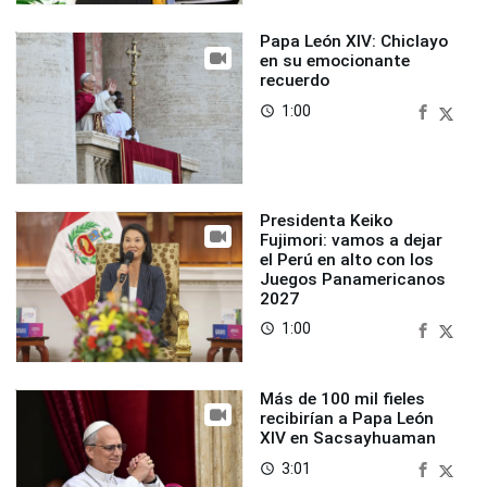
Papa León XIV: Chiclayo
en su emocionante
recuerdo
1:00
access_time
Presidenta Keiko
Fujimori: vamos a dejar
el Perú en alto con los
Juegos Panamericanos
2027
1:00
access_time
Más de 100 mil fieles
recibirían a Papa León
XIV en Sacsayhuaman
3:01
access_time