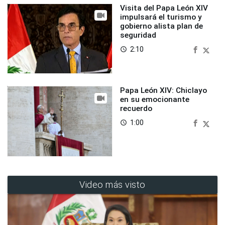
Visita del Papa León XIV
impulsará el turismo y
gobierno alista plan de
seguridad
2:10
access_time
Papa León XIV: Chiclayo
en su emocionante
recuerdo
1:00
access_time
Video más visto