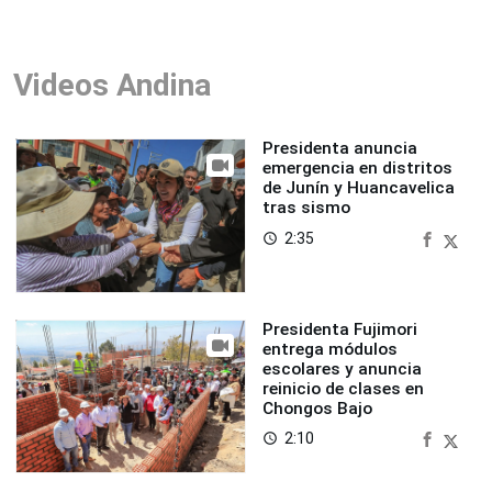
Videos Andina
Presidenta anuncia
emergencia en distritos
de Junín y Huancavelica
tras sismo
2:35
access_time
Presidenta Fujimori
entrega módulos
escolares y anuncia
reinicio de clases en
Chongos Bajo
2:10
access_time