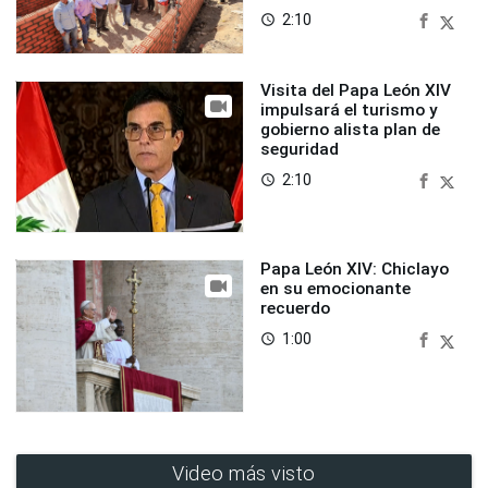
2:10
access_time
Visita del Papa León XIV
impulsará el turismo y
gobierno alista plan de
seguridad
2:10
access_time
Papa León XIV: Chiclayo
en su emocionante
recuerdo
1:00
access_time
Video más visto