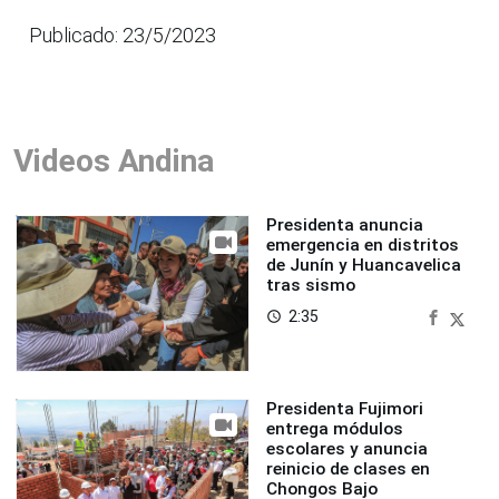
Publicado: 23/5/2023
Videos Andina
Presidenta anuncia
emergencia en distritos
de Junín y Huancavelica
tras sismo
2:35
access_time
Presidenta Fujimori
entrega módulos
escolares y anuncia
reinicio de clases en
Chongos Bajo