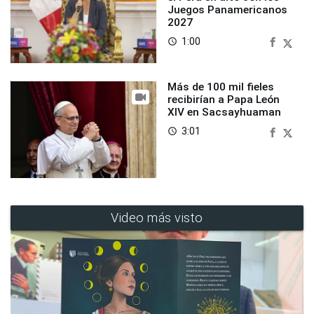
Juegos Panamericanos
2027
1:00
access_time
Más de 100 mil fieles
recibirían a Papa León
XIV en Sacsayhuaman
3:01
access_time
Video más visto