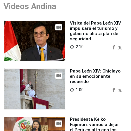
Videos Andina
Visita del Papa León XIV
impulsará el turismo y
gobierno alista plan de
seguridad
2:10
access_time
Papa León XIV: Chiclayo
en su emocionante
recuerdo
1:00
access_time
Presidenta Keiko
Fujimori: vamos a dejar
el Perú en alto con los