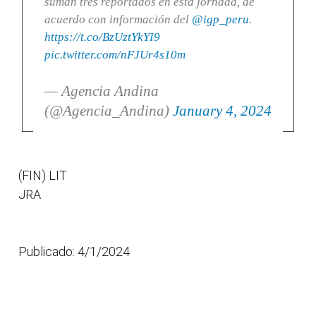
suman tres reportados en esta jornada, de
acuerdo con información del
@igp_peru
.
https://t.co/BzUztYkYI9
pic.twitter.com/nFJUr4s10m
— Agencia Andina
(@Agencia_Andina)
January 4, 2024
(FIN) LIT
JRA
Publicado: 4/1/2024