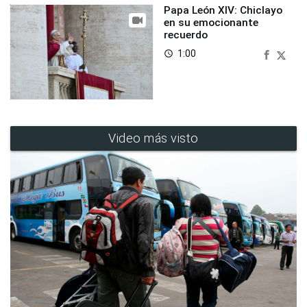
Papa León XIV: Chiclayo
en su emocionante
recuerdo
1:00
access_time
Video más visto