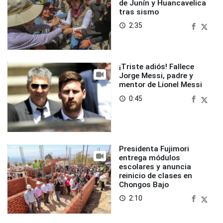
de Junín y Huancavelica
tras sismo
2:35
access_time
¡Triste adiós! Fallece
Jorge Messi, padre y
mentor de Lionel Messi
0:45
access_time
Presidenta Fujimori
entrega módulos
escolares y anuncia
reinicio de clases en
Chongos Bajo
2:10
access_time