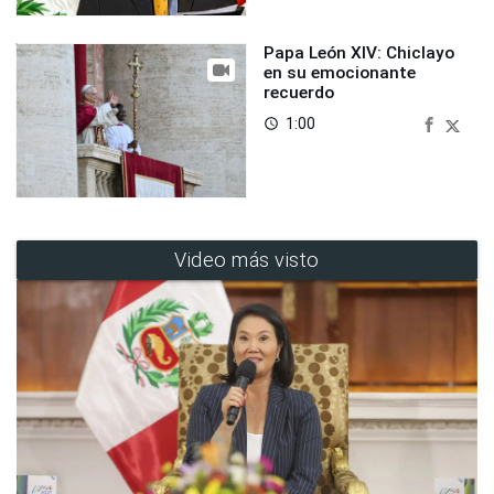
Papa León XIV: Chiclayo
en su emocionante
recuerdo
1:00
access_time
Video más visto