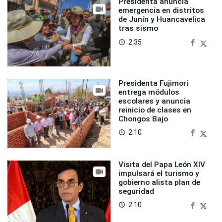
Presidenta anuncia
emergencia en distritos
de Junín y Huancavelica
tras sismo
2:35
access_time
Presidenta Fujimori
entrega módulos
escolares y anuncia
reinicio de clases en
Chongos Bajo
2:10
access_time
Visita del Papa León XIV
impulsará el turismo y
gobierno alista plan de
seguridad
2:10
access_time