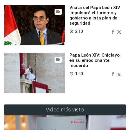
Visita del Papa León XIV
impulsará el turismo y
gobierno alista plan de
seguridad
2:10
access_time
Papa León XIV: Chiclayo
en su emocionante
recuerdo
1:00
access_time
Video más visto