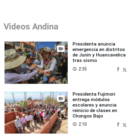
Videos Andina
Presidenta anuncia
emergencia en distritos
de Junín y Huancavelica
tras sismo
2:35
access_time
Presidenta Fujimori
entrega módulos
escolares y anuncia
reinicio de clases en
Chongos Bajo
2:10
access_time