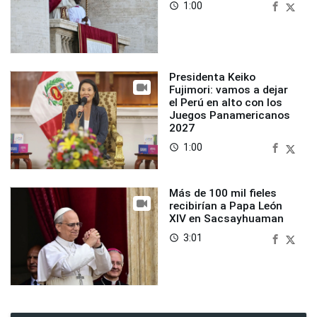
1:00
access_time
Presidenta Keiko
Fujimori: vamos a dejar
el Perú en alto con los
Juegos Panamericanos
2027
1:00
access_time
Más de 100 mil fieles
recibirían a Papa León
XIV en Sacsayhuaman
3:01
access_time