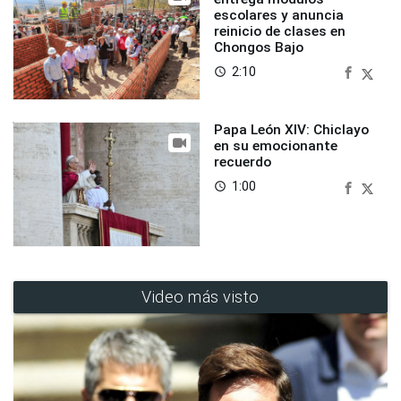
escolares y anuncia
reinicio de clases en
Chongos Bajo
2:10
access_time
Papa León XIV: Chiclayo
en su emocionante
recuerdo
1:00
access_time
Video más visto