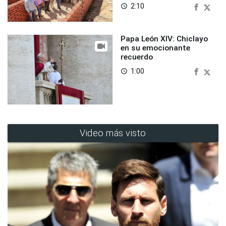
2:10
access_time
Papa León XIV: Chiclayo
en su emocionante
recuerdo
1:00
access_time
Video más visto