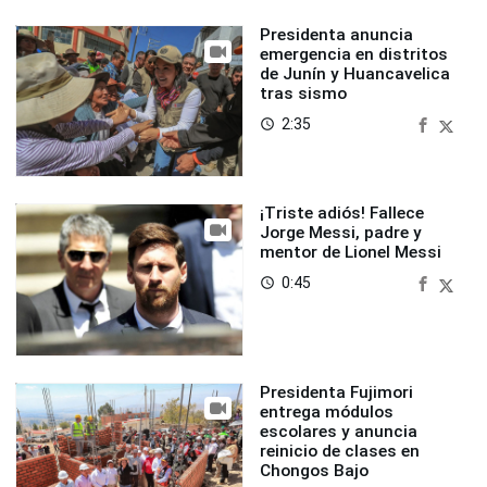
Presidenta anuncia
emergencia en distritos
de Junín y Huancavelica
tras sismo
2:35
access_time
¡Triste adiós! Fallece
Jorge Messi, padre y
mentor de Lionel Messi
0:45
access_time
Presidenta Fujimori
entrega módulos
escolares y anuncia
reinicio de clases en
Chongos Bajo