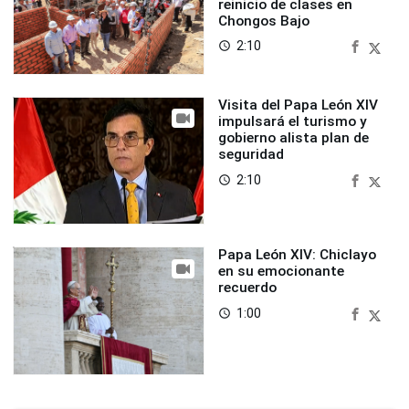
reinicio de clases en
Chongos Bajo
2:10
access_time
Visita del Papa León XIV
impulsará el turismo y
gobierno alista plan de
seguridad
2:10
access_time
Papa León XIV: Chiclayo
en su emocionante
recuerdo
1:00
access_time