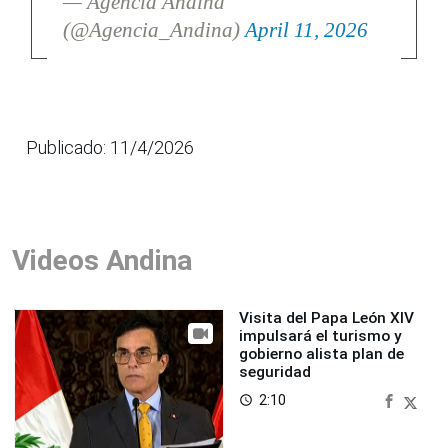
— Agencia Andina
(@Agencia_Andina)
April 11, 2026
Publicado: 11/4/2026
Videos Andina
Visita del Papa León XIV
impulsará el turismo y
gobierno alista plan de
seguridad
2:10
access_time