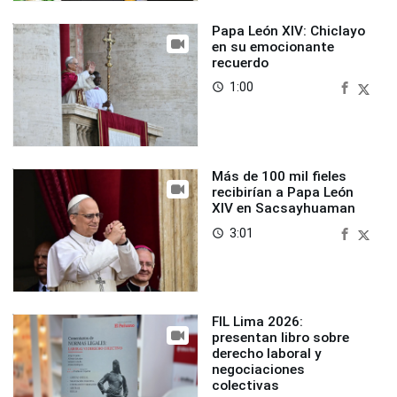
Papa León XIV: Chiclayo
en su emocionante
recuerdo
1:00
access_time
Más de 100 mil fieles
recibirían a Papa León
XIV en Sacsayhuaman
3:01
access_time
FIL Lima 2026:
presentan libro sobre
derecho laboral y
negociaciones
colectivas