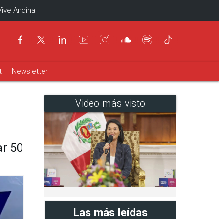
Vive Andina
t
Newsletter
Video más visto
ar 50
Las más leídas