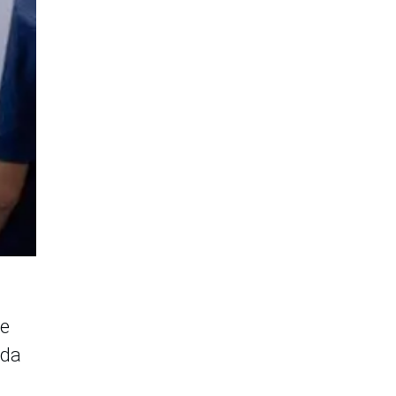
ue
ida