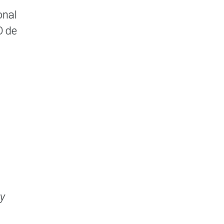
onal
O de
 y