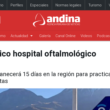
io
Perfiles
Especiales
Normas legales
Turismo
arrow_drop_down
timo
Actualidad
Galería
Canal Online
Videos
Podcas
nico hospital oftalmológico
anecerá 15 días en la región para practic
tas