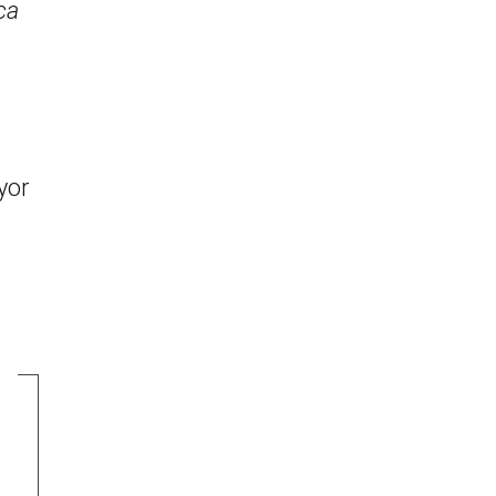
ca
yor