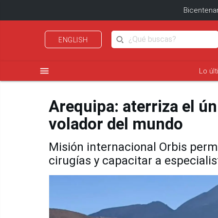
Bicentenar
ENGLISH
menu
Lo úl
Arequipa: aterriza el ú
volador del mundo
Misión internacional Orbis perm
cirugías y capacitar a especialis