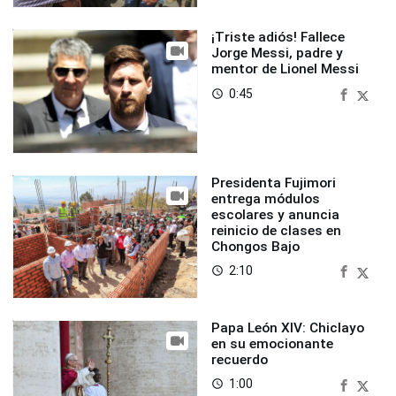
¡Triste adiós! Fallece
Jorge Messi, padre y
mentor de Lionel Messi
0:45
access_time
Presidenta Fujimori
entrega módulos
escolares y anuncia
reinicio de clases en
Chongos Bajo
2:10
access_time
Papa León XIV: Chiclayo
en su emocionante
recuerdo
1:00
access_time