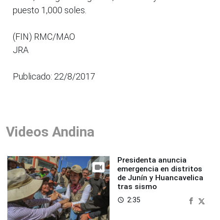
puesto 1,000 soles.
(FIN) RMC/MAO
JRA
Publicado: 22/8/2017
Videos Andina
Presidenta anuncia
emergencia en distritos
de Junín y Huancavelica
tras sismo
2:35
access_time