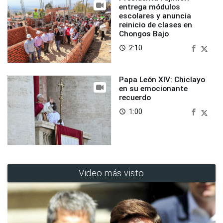
entrega módulos
escolares y anuncia
reinicio de clases en
Chongos Bajo
2:10
access_time
Papa León XIV: Chiclayo
en su emocionante
recuerdo
1:00
access_time
Video más visto