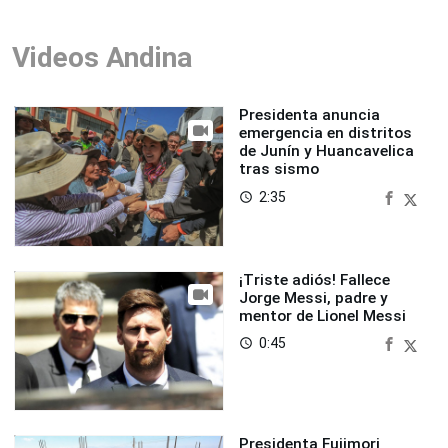
Videos Andina
Presidenta anuncia
emergencia en distritos
de Junín y Huancavelica
tras sismo
2:35
access_time
¡Triste adiós! Fallece
Jorge Messi, padre y
mentor de Lionel Messi
0:45
access_time
Presidenta Fujimori