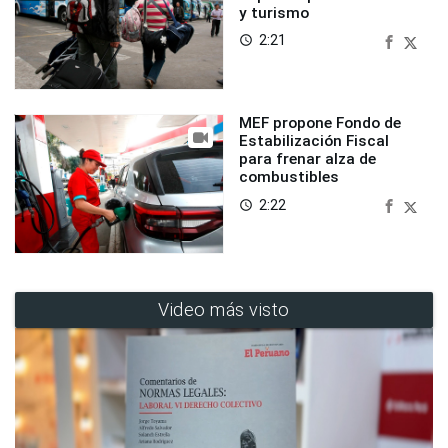
y turismo
2:21
access_time
MEF propone Fondo de
Estabilización Fiscal
para frenar alza de
combustibles
2:22
access_time
Video más visto