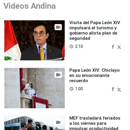
Videos Andina
Visita del Papa León XIV
impulsará el turismo y
gobierno alista plan de
seguridad
2:10
access_time
Papa León XIV: Chiclayo
en su emocionante
recuerdo
1:00
access_time
MEF trasladará feriados
a los viernes para
impulsar productividad