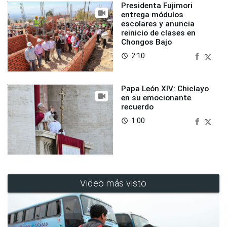
Presidenta Fujimori
entrega módulos
escolares y anuncia
reinicio de clases en
Chongos Bajo
2:10
access_time
Papa León XIV: Chiclayo
en su emocionante
recuerdo
1:00
access_time
Video más visto