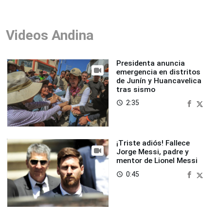
Videos Andina
Presidenta anuncia
emergencia en distritos
de Junín y Huancavelica
tras sismo
2:35
access_time
¡Triste adiós! Fallece
Jorge Messi, padre y
mentor de Lionel Messi
0:45
access_time