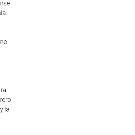
irse
ia-
ano
ara
brero
y la