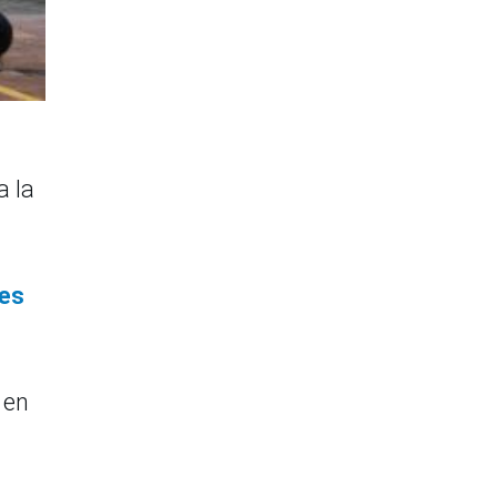
a la
tes
 en