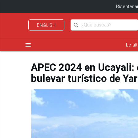
Bicentenar
ENGLISH
menu
Lo úl
APEC 2024 en Ucayali: 
bulevar turístico de Ya