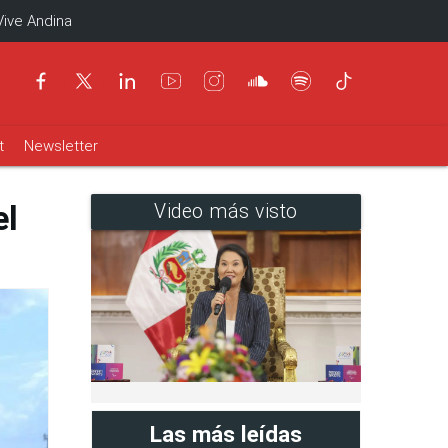
Vive Andina
t
Newsletter
el
Video más visto
Las más leídas