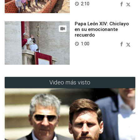
2:10
access_time
Papa León XIV: Chiclayo
en su emocionante
recuerdo
1:00
access_time
Video más visto