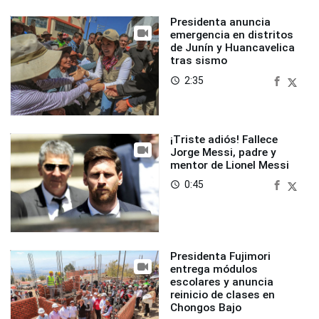
Presidenta anuncia
emergencia en distritos
de Junín y Huancavelica
tras sismo
2:35
access_time
¡Triste adiós! Fallece
Jorge Messi, padre y
mentor de Lionel Messi
0:45
access_time
Presidenta Fujimori
entrega módulos
escolares y anuncia
reinicio de clases en
Chongos Bajo