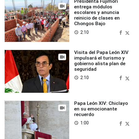
Presidenta Fujimori
entrega módulos
escolares y anuncia
reinicio de clases en
Chongos Bajo
2:10
access_time
Visita del Papa León XIV
impulsará el turismo y
gobierno alista plan de
seguridad
2:10
access_time
Papa León XIV: Chiclayo
en su emocionante
recuerdo
1:00
access_time