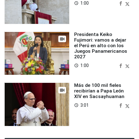
1:00
access_time
Presidenta Keiko
Fujimori: vamos a dejar
el Perú en alto con los
Juegos Panamericanos
2027
1:00
access_time
Más de 100 mil fieles
recibirían a Papa León
XIV en Sacsayhuaman
3:01
access_time